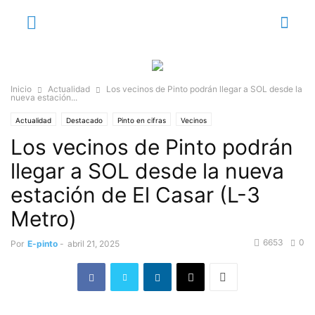
Inicio
Actualidad
Los vecinos de Pinto podrán llegar a SOL desde la
nueva estación...
Actualidad
Destacado
Pinto en cifras
Vecinos
Los vecinos de Pinto podrán
llegar a SOL desde la nueva
estación de El Casar (L-3
Metro)
6653
0
Por
E-pinto
-
abril 21, 2025