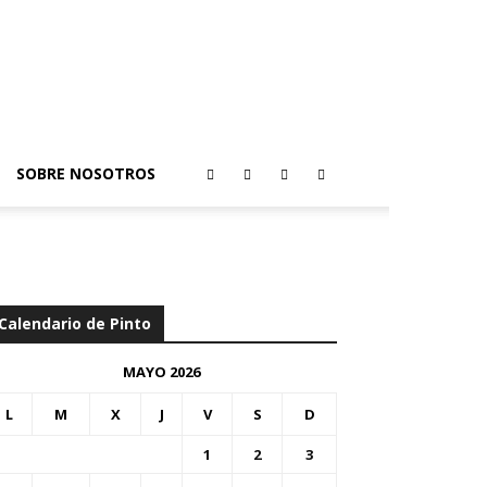
SOBRE NOSOTROS
Calendario de Pinto
MAYO 2026
L
M
X
J
V
S
D
1
2
3