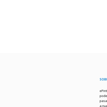
SOB
ePin
podem
pasa 
a nu