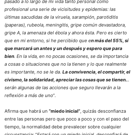
pasado a lo largo de mi vida tanto personal como
profesional una serie de vicisitudes y epidemias: las
últimas sacudidas de la viruela, sarampión, parotiditis
(paperas), rubeola, meningitis, gripe común devastadora,
gripe A, la amenaza del ébola y ahora ésta. Pero es cierto
que en mi entorno, si he percibido que e
n más del 55%, sí
que marcará un antes y un después y espero que para
bien
. En la vida, en no pocas ocasiones, se da importancia
a cosas o situaciones que no la tienen y lo que realmente
es importante, no se le da.
La convivencia, el compartir, el
civismo, la solidaridad, apreciar las cosas que se tienen.
..
serán algunas de las acciones que seguro llevarán a la
reflexión a más de uno
”.
Afirma que habrá un
“miedo inicial”
, quizás desconfianza
entre las personas pero que poco a poco y con el paso del
tiempo, la normalidad debe prevalecer sobre cualquier
circunstancia: “
Estará con un miedo inicial, desconfiará de