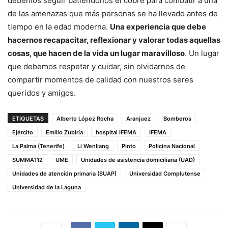
debemos seguir batiéndonos el cobre para combatir a una
de las amenazas que más personas se ha llevado antes de
tiempo en la edad moderna.
Una experiencia que debe
hacernos recapacitar, reflexionar y valorar todas aquellas
cosas, que hacen de la vida un lugar maravilloso
. Un lugar
que debemos respetar y cuidar, sin olvidarnos de
compartir momentos de calidad con nuestros seres
queridos y amigos.
ETIQUETAS
Alberto López Rocha
Aranjuez
Bomberos
Ejército
Emilio Zubiría
hospital IFEMA
IFEMA
La Palma (Tenerife)
Li Wenliang
Pinto
Policina Nacional
SUMMA112
UME
Unidades de asistencia domiciliaria (UAD)
Unidades de atención primaria (SUAP)
Universidad Complutense
Universidad de la Laguna