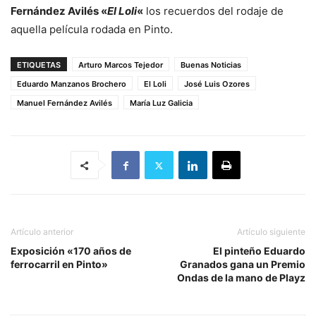
Fernández Avilés «
El Loli
«
los recuerdos del rodaje de
aquella película rodada en Pinto.
ETIQUETAS
Arturo Marcos Tejedor
Buenas Noticias
Eduardo Manzanos Brochero
El Loli
José Luis Ozores
Manuel Fernández Avilés
María Luz Galicia
Artículo anterior
Artículo siguiente
Exposición «170 años de
El pinteño Eduardo
ferrocarril en Pinto»
Granados gana un Premio
Ondas de la mano de Playz