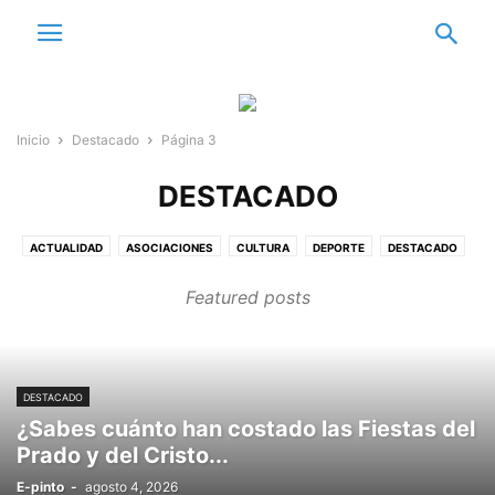
Inicio
Destacado
Página 3
DESTACADO
ACTUALIDAD
ASOCIACIONES
CULTURA
DEPORTE
DESTACADO
E
EDITORIAL
EDUCACIÓN
EL RINCÓN DE CUCHILLO
EMPRESAS
Featured posts
ENTORNO Y NATURALEZA
ESTUDIANTES
FEMENINO
GASTRONOMÍA
MEDIO AMBIENTE
PINTO EN CIFRAS
PINTO Y SU HISTORIA
SANIDAD
VECINOS
VIDEO REPORTAJES
VOZ INSTITUCIONAL
DESTACADO
¿Sabes cuánto han costado las Fiestas del
Prado y del Cristo...
E-pinto
-
agosto 4, 2026