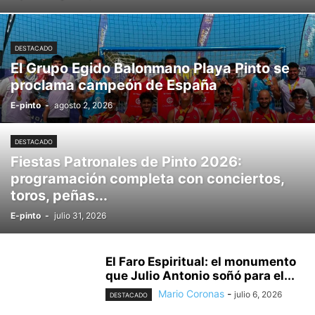
DESTACADO
El Grupo Egido Balonmano Playa Pinto se
proclama campeón de España
E-pinto
-
agosto 2, 2026
DESTACADO
Fiestas Patronales de Pinto 2026:
programación completa con conciertos,
toros, peñas...
E-pinto
-
julio 31, 2026
El Faro Espiritual: el monumento
que Julio Antonio soñó para el...
Mario Coronas
-
julio 6, 2026
DESTACADO