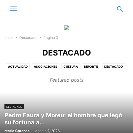
Inicio
Destacado
Página 3
DESTACADO
ACTUALIDAD
ASOCIACIONES
CULTURA
DEPORTE
DESTACADO
E
EDITORIAL
EDUCACIÓN
EL RINCÓN DE CUCHILLO
EMPRESAS
Featured posts
ENTORNO Y NATURALEZA
ESTUDIANTES
FEMENINO
GASTRONOMÍA
MEDIO AMBIENTE
PINTO EN CIFRAS
PINTO Y SU HISTORIA
SANIDAD
VECINOS
VIDEO REPORTAJES
VOZ INSTITUCIONAL
DESTACADO
Pedro Faura y Moreu: el hombre que legó
su fortuna a...
Mario Coronas
-
agosto 7, 2026