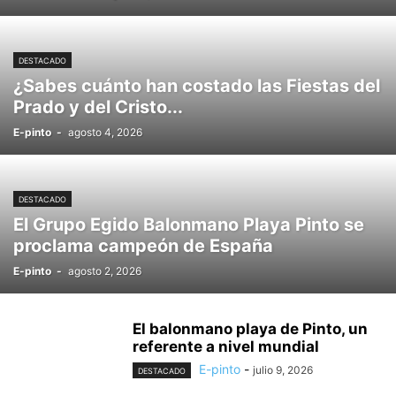
DESTACADO
¿Sabes cuánto han costado las Fiestas del
Prado y del Cristo...
E-pinto
-
agosto 4, 2026
DESTACADO
El Grupo Egido Balonmano Playa Pinto se
proclama campeón de España
E-pinto
-
agosto 2, 2026
El balonmano playa de Pinto, un
referente a nivel mundial
E-pinto
-
julio 9, 2026
DESTACADO