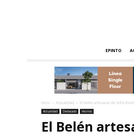
EPINTO
A
Inicio
Actualidad
El Belén artesanal de Sofía Bení
Actualidad
Destacado
Vecinos
El Belén artes