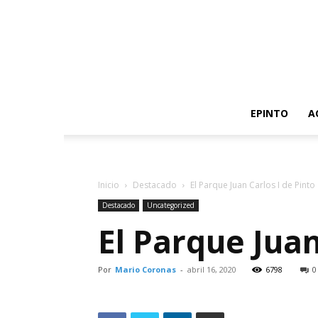
EPINTO
A
Inicio
Destacado
El Parque Juan Carlos I de Pinto
Destacado
Uncategorized
El Parque Juan
Por
Mario Coronas
-
abril 16, 2020
6798
0