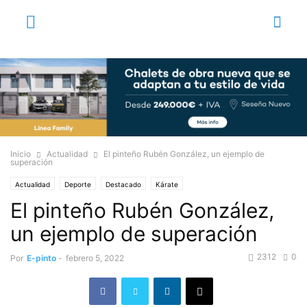
Inicio
Actualidad
El pinteño Rubén González, un ejemplo de
superación
Actualidad
Deporte
Destacado
Kárate
El pinteño Rubén González,
un ejemplo de superación
2312
0
Por
E-pinto
-
febrero 5, 2022