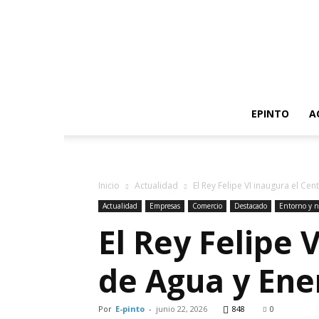
EPINTO
A
Inicio
Actualidad
El Rey Felipe VI inaugura el Cen
Actualidad
Empresas
Comercio
Destacado
Entorno y n
El Rey Felipe 
de Agua y Ene
Por
E-pinto
-
junio 22, 2026
848
0