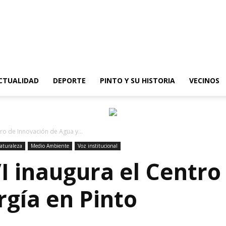
epinto
CTUALIDAD
DEPORTE
PINTO Y SU HISTORIA
VECINOS
tro de Innovación de Agua y...
aturaleza
Medio Ambiente
Voz institucional
VI inaugura el Centr
rgía en Pinto