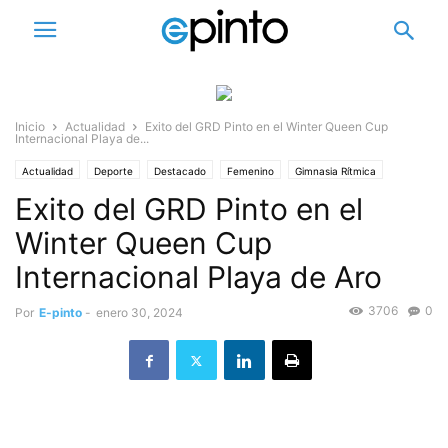
Inicio
Actualidad
Exito del GRD Pinto en el Winter Queen Cup
Internacional Playa de...
Actualidad
Deporte
Destacado
Femenino
Gimnasia Rítmica
Exito del GRD Pinto en el
Winter Queen Cup
Internacional Playa de Aro
3706
0
Por
E-pinto
-
enero 30, 2024