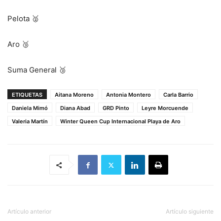
Pelota 🥈
Aro 🥉
Suma General 🥉
ETIQUETAS
Aitana Moreno
Antonia Montero
Carla Barrio
Daniela Mimó
Diana Abad
GRD Pinto
Leyre Morcuende
Valeria Martín
Winter Queen Cup Internacional Playa de Aro
Artículo anterior
Artículo siguiente