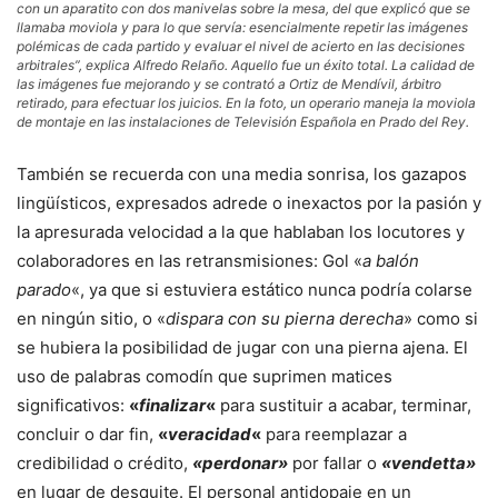
con un aparatito con dos manivelas sobre la mesa, del que explicó que se
llamaba moviola y para lo que servía: esencialmente repetir las imágenes
polémicas de cada partido y evaluar el nivel de acierto en las decisiones
arbitrales”, explica Alfredo Relaño. Aquello fue un éxito total. La calidad de
las imágenes fue mejorando y se contrató a Ortiz de Mendívil, árbitro
retirado, para efectuar los juicios. En la foto, un operario maneja la moviola
de montaje en las instalaciones de Televisión Española en Prado del Rey.
También se recuerda con una media sonrisa, los gazapos
lingüísticos, expresados adrede o inexactos por la pasión y
la apresurada velocidad a la que hablaban los locutores y
colaboradores en las retransmisiones: Gol «
a balón
parado
«, ya que si estuviera estático nunca podría colarse
en ningún sitio, o «
dispara con su pierna derecha
» como si
se hubiera la posibilidad de jugar con una pierna ajena. El
uso de palabras comodín que suprimen matices
significativos:
«
finalizar
«
para sustituir a acabar, terminar,
concluir o dar fin,
«
veracidad
«
para reemplazar a
credibilidad o crédito,
«perdonar»
por fallar o
«vendetta»
en lugar de desquite. El personal antidopaje en un