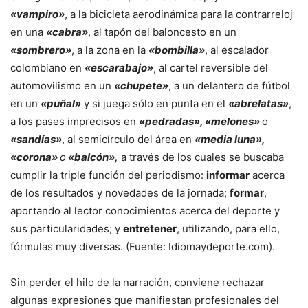
«vampiro»
, a la bicicleta aerodinámica para la contrarreloj
en una
«cabra»
, al tapón del baloncesto en un
«sombrero»
, a la zona en la
«bombilla»
, al escalador
colombiano en
«escarabajo»
, al cartel reversible del
automovilismo en un
«chupete»
, a un delantero de fútbol
en un
«puñal»
y si juega sólo en punta en el
«abrelatas»
,
a los pases imprecisos en
«pedradas», «melones»
o
«sandías»
, al semicírculo del área en
«media luna»,
«corona»
o
«balcón»,
a través de los cuales se buscaba
cumplir la triple función del periodismo:
informar
acerca
de los resultados y novedades de la jornada;
formar
,
aportando al lector conocimientos acerca del deporte y
sus particularidades; y
entretener
, utilizando, para ello,
fórmulas muy diversas. (Fuente: Idiomaydeporte.com).
Sin perder el hilo de la narración, conviene rechazar
algunas expresiones que manifiestan profesionales del