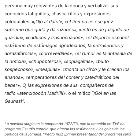
persona muy relevantes de la época y verbalizar sus
conocidos latiguillos, chascarrillos y expresiones
coloquiales:
«¡Ojo al dato!», «el tiempo es ese juez
supremo que quita y da razones», «esto es de juzgado de
guardia», «caducos y trasnochados», «el deporte español
está lleno de estómagos agradecidos, lametraserillos y
abrazafarolas», «correveidiles», «el rumor es la antesala de
la noticia», «chupópteros», «soplagaitas», «bulto
sospechoso», «meapilas» «monta un circo y le crecen los
enanos», «emperadores del comer y catedráticos del
beber», O, las expresiones de sus compañeros de
radio «atencioooón Madriiií»,
o el mítico
”¡Gol en las
Gaunas!”
.
La moviola surgió en la temporada 1972/73, con la creación en TVE del
programa ‘Estudio estadio’ que ofrecía los resúmenes y los goles de los
partidos de la jornada. “Pedro Ruiz [primer presentador del programa] salió