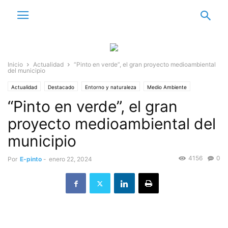
Inicio
Actualidad
“Pinto en verde”, el gran proyecto medioambiental
del municipio
Actualidad
Destacado
Entorno y naturaleza
Medio Ambiente
“Pinto en verde”, el gran
Pinto en cifras
proyecto medioambiental del
municipio
4156
0
Por
E-pinto
-
enero 22, 2024