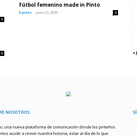
Fútbol femenino made in Pinto
E-pinto
-
junio 23, 2020
0
0
« 
0
RE NOSOTROS
S
to, una nueva plataforma de comunicación donde los pinteños
os acudir a revivir nuestra historia, estar al día de lo que