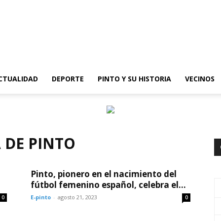
epinto
CTUALIDAD
DEPORTE
PINTO Y SU HISTORIA
VECINOS
 DE PINTO
Pinto, pionero en el nacimiento del
fútbol femenino español, celebra el...
E-pinto
-
agosto 21, 2023
0
0