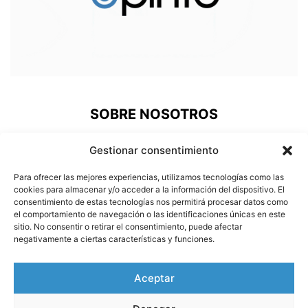
SOBRE NOSOTROS
ePinto, una nueva plataforma de comunicación donde los
Gestionar consentimiento
pinteños podemos acudir a revivir nuestra historia, estar al
día de lo que pasa en nuestra ciudad, prestigiar a nuestros
Para ofrecer las mejores experiencias, utilizamos tecnologías como las
deportistas o conocer a nuestros vecinos más
cookies para almacenar y/o acceder a la información del dispositivo. El
consentimiento de estas tecnologías nos permitirá procesar datos como
carismáticos.
el comportamiento de navegación o las identificaciones únicas en este
sitio. No consentir o retirar el consentimiento, puede afectar
Contáctanos:
info@e-pinto.com
negativamente a ciertas características y funciones.
SÍGUENOS
Aceptar