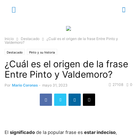
Inicio
Destacado
¿Cuál es el origen de la frase Entre Pinto y
Valdemoro?
Destacado
Pinto y su historia
¿Cuál es el origen de la frase
Entre Pinto y Valdemoro?
27108
0
Por
Mario Coronas
-
mayo 31, 2023
El
significado
de la popular frase es
estar indeciso
,