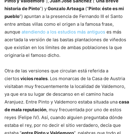
Pinto y Valdemoro
”),
Juan José Sánchez
(“
Una breve
historia de Pinto
”) y
Gonzalo Arteaga
(“
Pinto: éste es mi
pueblo
”) apuntan a la presencia de Fernando III el Santo
entre ambas villas como el origen a la famosa frase,
aunque
atendiendo a los estudios más antiguos
es más
acertada la versión de las bastas plantaciones de viñedos
que existían en los límites de ambas poblaciones la que
originaría el famoso dicho.
Otra de las versiones que circulan está referida a
ciertos
vicios reales
. Los monarcas de la Casa de Austria
visitaban muy frecuentemente la localidad de Valdemoro,
ya que era su lugar de descanso en el camino hacia
Aranjuez. Entre Pinto y Valdemoro estaba situada una
casa
de mala reputación
, muy frecuentada por uno de estos
reyes (Felipe IV). Así, cuando alguien preguntaba dónde
estaba el rey, por no decir el sitio verdadero, decía que
estaba “
entre Pinto y Valdemoro
”, palabras que todo el