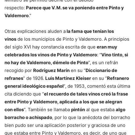
respecto:
Parece que V. M. se va poniendo entre Pinto y
Valdemoro
.”
Otras explicaciones aluden a
la fama que tenían los
vinos
de los municipios de Pinto y Valdemoro. A principios
del siglo XVI hay constancia escrita de que
eran muy
celebrados los vinos de Pinto y Valdemoro
: “
Vino tinto, si
no hay de Valdemoro, démelo de Pinto
”, es un refrán
recogido por
Rodríguez Marín
en su “
Diccionario de
refranes
” de 1926.
Luis Martínez Kleiser
en su “
Refranero
general ideológico español
”, de 1953, comentó esta última
cita diciendo que “
el recuerdo de tales vinos creó la frase
entre Pinto y Valdemoro, aplicada a los que se alegran
con ellos
”. También se llamaba
pintón
al que estaba
algo
borracho o achispado
, por lo que la anécdota del borracho
bien pudo ser una aplicación posterior y graciosa de uno
que estaba entre Pinto y Valdemoro, es decir, de uno que