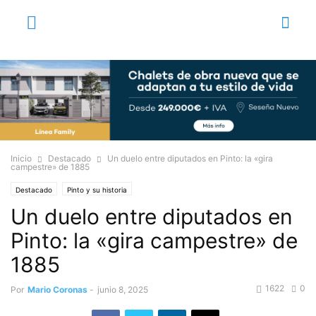
Inicio
Destacado
Un duelo entre diputados en Pinto: la «gira
campestre» de 1885
Destacado
Pinto y su historia
Un duelo entre diputados en
Pinto: la «gira campestre» de
1885
1622
0
Por
Mario Coronas
-
junio 8, 2025