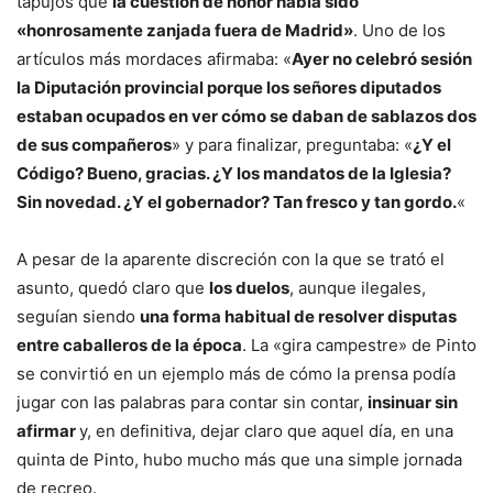
tapujos que
la cuestión de honor había sido
«honrosamente zanjada fuera de Madrid»
. Uno de los
artículos más mordaces afirmaba: «
Ayer no celebró sesión
la Diputación provincial porque los señores diputados
estaban ocupados en ver cómo se daban de sablazos dos
de sus compañeros
» y para finalizar, preguntaba: «
¿Y el
Código? Bueno, gracias. ¿Y los mandatos de la Iglesia?
Sin novedad. ¿Y el gobernador? Tan fresco y tan gordo.
«
A pesar de la aparente discreción con la que se trató el
asunto, quedó claro que
los duelos
, aunque ilegales,
seguían siendo
una forma habitual de resolver disputas
entre caballeros de la época
. La «gira campestre» de Pinto
se convirtió en un ejemplo más de cómo la prensa podía
jugar con las palabras para contar sin contar,
insinuar sin
afirmar
y, en definitiva, dejar claro que aquel día, en una
quinta de Pinto, hubo mucho más que una simple jornada
de recreo.