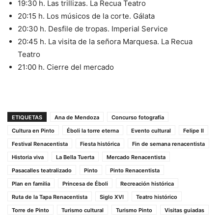
19:30 h. Las trillizas. La Recua Teatro
20:15 h. Los músicos de la corte. Gálata
20:30 h. Desfile de tropas. Imperial Service
20:45 h. La visita de la señora Marquesa. La Recua
Teatro
21:00 h. Cierre del mercado
ETIQUETAS
Ana de Mendoza
Concurso fotografía
Cultura en Pinto
Éboli la torre eterna
Evento cultural
Felipe II
Festival Renacentista
Fiesta histórica
Fin de semana renacentista
Historia viva
La Bella Tuerta
Mercado Renacentista
Pasacalles teatralizado
Pinto
Pinto Renacentista
Plan en familia
Princesa de Éboli
Recreación histórica
Ruta de la Tapa Renacentista
Siglo XVI
Teatro histórico
Torre de Pinto
Turismo cultural
Turismo Pinto
Visitas guiadas