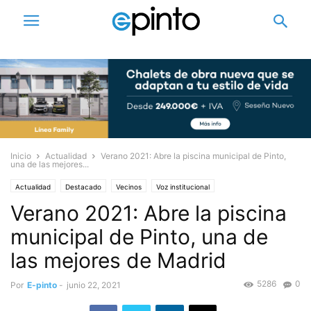
Inicio
Actualidad
Verano 2021: Abre la piscina municipal de Pinto,
una de las mejores...
Actualidad
Destacado
Vecinos
Voz institucional
Verano 2021: Abre la piscina
municipal de Pinto, una de
las mejores de Madrid
5286
0
Por
E-pinto
-
junio 22, 2021