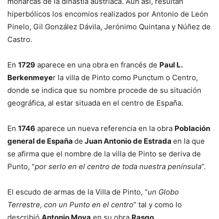
monarcas de la dinastía austriaca. Aún así, resultan
hiperbólicos los encomios realizados por Antonio de León
Pinelo, Gil González Dávila, Jerónimo Quintana y Núñez de
Castro.
En
1729
aparece en una obra en francés de
Paul L.
Berkenmeye
r la villa de Pinto como Punctum o Centro,
donde se indica que su nombre procede de su situación
geográfica, al estar situada en el centro de España.
En
1746
aparece un nueva referencia en la obra
Población
general de España
de
Juan Antonio de Estrada
en la que
se afirma que el nombre de la villa de Pinto se deriva de
Punto, “
por serlo en el centro de toda nuestra península
“.
El escudo de armas de la Villa de Pinto, “
un Globo
Terrestre, con un Punto en el centro
” tal y como lo
describió
Antonio Moya
en su obra
Rasgo