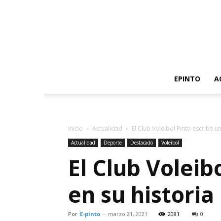
EPINTO
A
Inicio
Actualidad
El Club Voleibol Pinto escribe u
Actualidad
Deporte
Destacado
Voleibol
El Club Voleib
en su historia
Por
E-pinto
-
marzo 21, 2021
2081
0