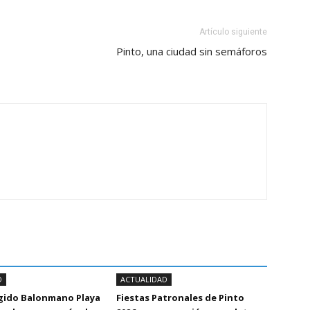
Artículo siguiente
Pinto, una ciudad sin semáforos
D
ACTUALIDAD
Egido Balonmano Playa
Fiestas Patronales de Pinto