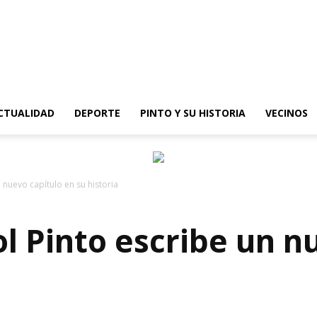
epinto
CTUALIDAD
DEPORTE
PINTO Y SU HISTORIA
VECINOS
n nuevo capítulo en su historia
ol Pinto escribe un n