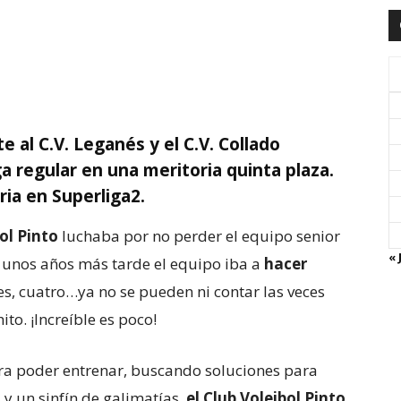
e al C.V. Leganés y el C.V. Collado
iga regular en una meritoria quinta plaza.
ria en Superliga2.
ol Pinto
luchaba por no perder el equipo senior
« 
e unos años más tarde el equipo iba a
hacer
res, cuatro…ya no se pueden ni contar las veces
to. ¡Increíble es poco!
a poder entrenar, buscando soluciones para
 y un sinfín de galimatías,
el Club Voleibol Pinto