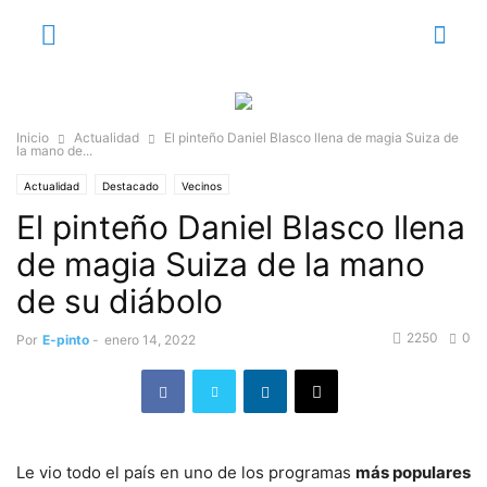
Inicio
Actualidad
El pinteño Daniel Blasco llena de magia Suiza de
la mano de...
Actualidad
Destacado
Vecinos
El pinteño Daniel Blasco llena
de magia Suiza de la mano
de su diábolo
2250
0
Por
E-pinto
-
enero 14, 2022
Le vio todo el país en uno de los programas
más populares