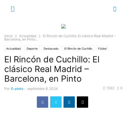
Inicio
Actualidad
El Rincón de Cuchillo: El clásico Real Madrid –
Barcelona, en Pinto...
Actualidad
Deporte
Destacado
El Rincón de Cuchillo
Fútbol
El Rincón de Cuchillo: El
Fútbol sala
clásico Real Madrid –
Barcelona, en Pinto
1522
0
Por
E-pinto
-
septiembre 8, 2024