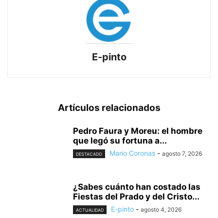
E-pinto
Artículos relacionados
Pedro Faura y Moreu: el hombre
que legó su fortuna a...
Mario Coronas
-
agosto 7, 2026
DESTACADO
¿Sabes cuánto han costado las
Fiestas del Prado y del Cristo...
E-pinto
-
agosto 4, 2026
ACTUALIDAD