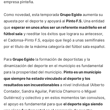
empresa pinteña.
Como novedad, esta temporada
Grupo Egido
aumenta su
apuesta por el deporte y apoyará al
Pinto F.S.
Una entidad
que
esperar en unos años ser un referente madrileño en el
fútbol sala
y reeditar los éxitos que lograra su antecesor,
el Cadonsa-Pinto F.S, equipo que llegó a unas semifinales
por el título de la máxima categoría del fútbol sala español.
Para
Grupo Egido
la formación de deportistas y la
dinamización del deporte en el municipio es fundamental
para la prosperidad del municipio.
Pinto es un municipio
que siempre ha estado vinculado al deporte y los
resultados son incuestionables
a nivel individual (Alberto
Contador, Sandra Aguilar, Patricia Chamorro o Miguel
Gutiérrez) y colectivo y en estos momentos tan convulsos,
el apoyo es fundamental para que
el deporte siga siendo