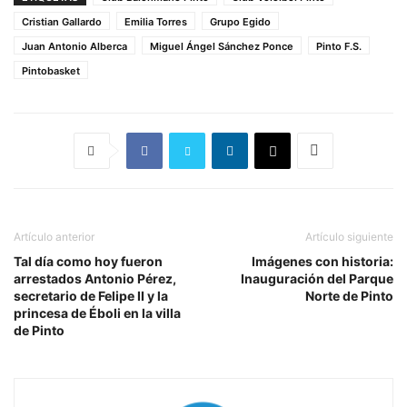
Cristian Gallardo
Emilia Torres
Grupo Egido
Juan Antonio Alberca
Miguel Ángel Sánchez Ponce
Pinto F.S.
Pintobasket
Artículo anterior
Artículo siguiente
Tal día como hoy fueron
Imágenes con historia:
arrestados Antonio Pérez,
Inauguración del Parque
secretario de Felipe II y la
Norte de Pinto
princesa de Éboli en la villa
de Pinto