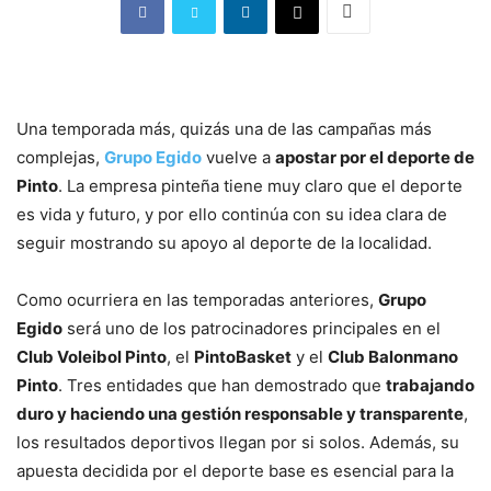
Una temporada más, quizás una de las campañas más
complejas,
Grupo Egido
vuelve a
apostar por el deporte de
Pinto
. La empresa pinteña tiene muy claro que el deporte
es vida y futuro, y por ello continúa con su idea clara de
seguir mostrando su apoyo al deporte de la localidad.
Como ocurriera en las temporadas anteriores,
Grupo
Egido
será uno de los patrocinadores principales en el
Club Voleibol Pinto
, el
PintoBasket
y el
Club Balonmano
Pinto
. Tres entidades que han demostrado que
trabajando
duro y haciendo una gestión responsable y transparente
,
los resultados deportivos llegan por si solos. Además, su
apuesta decidida por el deporte base es esencial para la