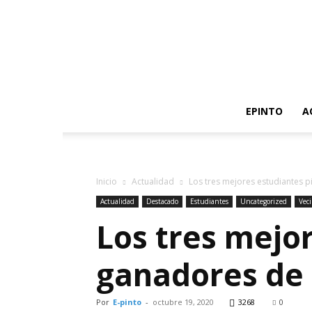
EPINTO
A
Inicio
Actualidad
Los tres mejores estudiantes
Actualidad
Destacado
Estudiantes
Uncategorized
Vec
Los tres mejo
ganadores de
Por
E-pinto
-
octubre 19, 2020
3268
0