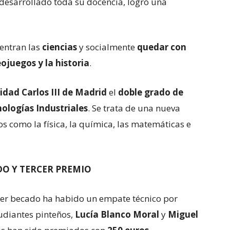
 desarrollado toda su docencia, logró una
uentran las
ciencias
y socialmente
quedar con
eojuegos y la historia
.
idad Carlos III de Madrid
el
doble grado de
nologías Industriales
. Se trata de una nueva
como la física, la química, las matemáticas e
DO Y TERCER PREMIO
cer becado ha habido un empate técnico por
udiantes pinteños,
Lucía Blanco Moral
y
Miguel