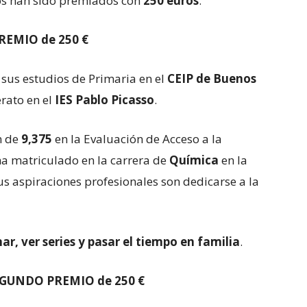
os han sido premiados con
250 euros
.
EMIO de 250 €
 sus estudios de Primaria en el
CEIP de Buenos
rato en el
IES Pablo Picasso
.
n de
9,375
en la Evaluación de Acceso a la
ha matriculado en la carrera de
Química
en la
Sus aspiraciones profesionales son dedicarse a la
ar, ver series y pasar el tiempo en familia
.
GUNDO PREMIO de 250 €