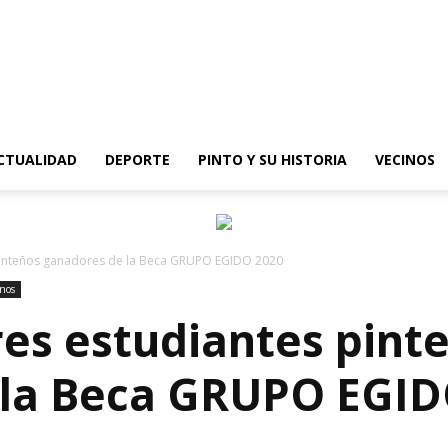
epinto
CTUALIDAD
DEPORTE
PINTO Y SU HISTORIA
VECINOS
 pinteños ganadores de la Beca GRUPO EGIDO 2020
inos
res estudiantes pint
 la Beca GRUPO EGID