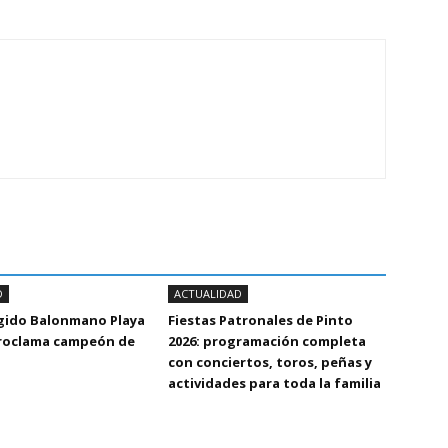
D
ACTUALIDAD
Egido Balonmano Playa
Fiestas Patronales de Pinto
proclama campeón de
2026: programación completa
con conciertos, toros, peñas y
actividades para toda la familia