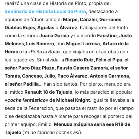
realizó una clase de Historia de Pinto, propia del
Seminario de Historia Local de Pinto
, destacando a
equipos de fútbol como el
Marpe, Canzler, Gorriones,
Diablos Rojos, Águilas
o
Álvarez
; trabajadores del Pinto
como la señora
Juana García
y su marido
Faustino
,
Justo
Melones, Luis Romero
, don
Miguel Larrosa
,
Arturo de la
Heras
o la «
Peña la Bota
«, que viajaba en el autobús con
los jugadores. Sin olvidar a
Ricardo Ruiz, Félix el Pipa, el
señor Paco Díaz Plaza, Fausto Casero Zamora, el señor
Tomás, Conceso, Julio
,
Paco Álvarez, Antonio Carmona,
el señor Padilla
… han sido tantos. Por cierto, menudo era
el mítico
Renault 18 de Tajuelo
, lo más parecido al popular
«
coche fantástico
» de Michael Knight
. Igual te llevaba a la
sede de la Federación, que pasaba el rastrillo por el campo
o se desplazaba hasta Alicante para recoger al portero del
primer equipo, Emilio.
Menuda máquina sería ese R18 de
Tajuelo
(
Ya no fabrican coches así
).