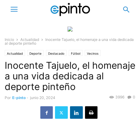
Inicio
Actualidad
Inocente Tajuelo, el homenaje a una vida dedicada
al deporte pinteño
Actualidad
Deporte
Destacado
Fútbol
Vecinos
Inocente Tajuelo, el homenaje
Personalidades ilustres
Pinto y su historia
a una vida dedicada al
deporte pinteño
3996
0
Por
E-pinto
-
junio 20, 2024