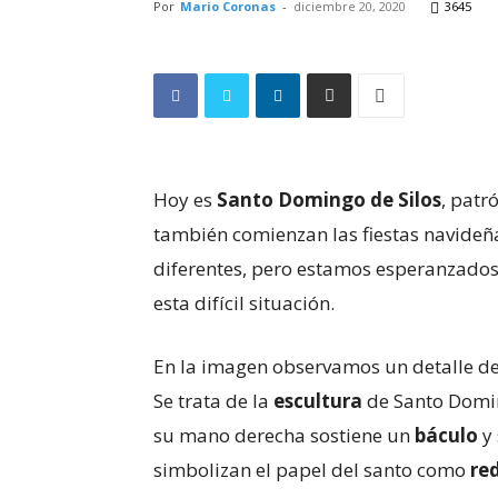
Por
Mario Coronas
-
diciembre 20, 2020
3645
Hoy es
Santo Domingo de Silos
, patr
también comienzan las fiestas navideña
diferentes, pero estamos esperanzado
esta difícil situación.
En la imagen observamos un detalle del
Se trata de la
escultura
de Santo Domin
su mano derecha sostiene un
báculo
y 
simbolizan el papel del santo como
re