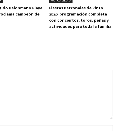
D
ACTUALIDAD
Egido Balonmano Playa
Fiestas Patronales de Pinto
proclama campeón de
2026: programación completa
con conciertos, toros, peñas y
actividades para toda la familia