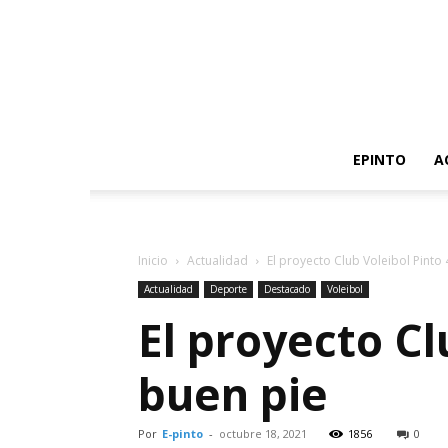
EPINTO
A
Inicio
Actualidad
El proyecto Club Voleibol Pinto
Actualidad
Deporte
Destacado
Voleibol
El proyecto Cl
buen pie
Por
E-pinto
-
octubre 18, 2021
1856
0