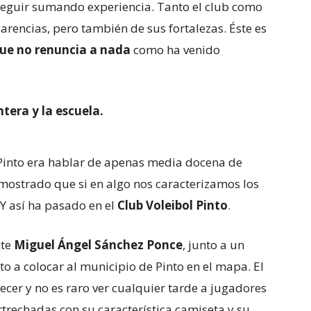
 seguir sumando experiencia. Tanto el club como
arencias, pero también de sus fortalezas. Éste es
que no renuncia a nada
como ha venido
tera y la escuela.
 Pinto era hablar de apenas media docena de
emostrado que si en algo nos caracterizamos los
 Y así ha pasado en el
Club Voleibol Pinto
.
nte
Miguel Ángel Sánchez Ponce
, junto a un
lto a colocar al municipio de Pinto en el mapa. El
cer y no es raro ver cualquier tarde a jugadores
rtrechadas con su característica camiseta y su