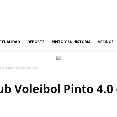
epinto
CTUALIDAD
DEPORTE
PINTO Y SU HISTORIA
VECINOS
 4.0 comienza con buen pie
ub Voleibol Pinto 4.