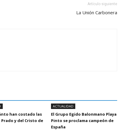
Artículo siguiente
La Unión Carbonera
D
ACTUALIDAD
ánto han costado las
El Grupo Egido Balonmano Playa
 Prado y del Cristo de
Pinto se proclama campeón de
España