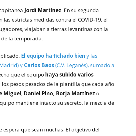
 capitanea
Jordi Martínez
. En su segunda
 las estrictas medidas contra el COVID-19, el
ugadores, viajaban a tierras levantinas con la
a de la temporada.
mplicado.
El equipo ha fichado bien
y las
 Madrid) y
Carlos Baos
(C.V. Leganés), sumado a
cho que el equipo
haya subido varios
a los pesos pesados de la plantilla que cada año
e Miguel
,
Daniel Pino, Borja Martínez
o
uipo mantiene intacto su secreto, la mezcla de
 se espera que sean muchas. El objetivo del