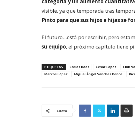
categoría y un aumento cuantitativ
visible, ya que temporada tras tempo
Pinto para que sus hijos e hijas se f
El futuro…está por escribir, pero est
su equipo
, el próximo capítulo tiene p
ETIQUETAS
Carlos Baos
César López
Club Vo
Marcos López
Miguel Ángel Sánchez Ponce
Ric
Cuota