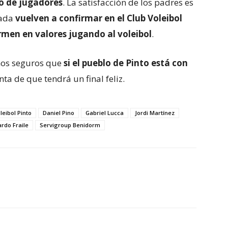
o de jugadores
. La satisfacción de los padres es
rada
vuelven a confirmar en el Club Voleibol
ormen en valores jugando al voleibol
.
amos seguros que
si el pueblo de Pinto está con
inta de que tendrá un final feliz.
leibol Pinto
Daniel Pino
Gabriel Lucca
Jordi Martínez
ardo Fraile
Servigroup Benidorm