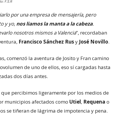
o: F.S.R
iarlo por una empresa de mensajería, pero
to y yo,
nos liamos la manta a la cabeza
.
levarlo nosotros mismos a Valencia
”, recordaban
ventura,
Francisco Sánchez Rus
y
José Novillo
.
ras, comenzó la aventura de Josito y Fran camino
volumen de uno de ellos, eso sí cargadas hasta
zadas dos días antes.
 que percibimos ligeramente por los medios de
or municipios afectados como
Utiel
,
Requena
o
jos se tiñeran de lágrima de impotencia y pena.