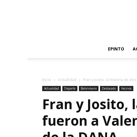
EPINTO
A
Inicio
Actualidad
Fran y Josito, la historia de do
Actualidad
Deporte
Balonmano
Destacado
Vecinos
Fran y Josito,
fueron a Vale