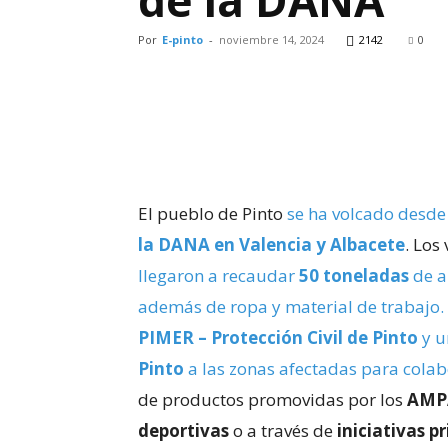
de la DANA
Por
E-pinto
-
noviembre 14, 2024
2142
0
El pueblo de Pinto
se ha volcado desd
la DANA en Valencia y Albacete
. Los
llegaron a recaudar
50 toneladas
de a
además de ropa y material de trabajo
PIMER – Protección Civil de Pinto
y u
Pinto
a las zonas afectadas para cola
de productos promovidas por los
AMPA
deportivas
o a través de
iniciativas p