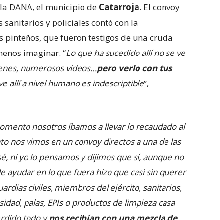
 la DANA, el municipio de
Catarroja
. El convoy
sanitarios y policiales contó con la
 pinteños, que fueron testigos de una cruda
menos imaginar. “
Lo que ha sucedido allí no se ve
ágenes, numerosos videos…
pero verlo con tus
ive allí a nivel humano es indescriptible
”,
omento nosotros íbamos a llevar lo recaudado al
nto nos vimos en un convoy directos a una de las
é, ni yo lo pensamos y dijimos que sí, aunque no
 ayudar en lo que fuera hizo que casi sin querer
rdias civiles, miembros del ejército, sanitarios,
dad, palas, EPIs o productos de limpieza casa
erdido todo y
nos recibían con una mezcla de