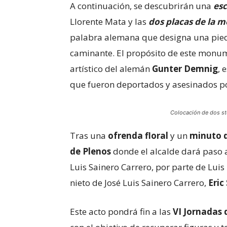
A continuación, se descubrirán una
es
Llorente Mata y las
dos placas de la 
palabra alemana que designa una pied
caminante. El propósito de este monum
artístico del alemán
Gunter Demnig
, 
que fueron deportados y asesinados por
Colocación de dos st
Tras una
ofrenda floral
y un
minuto d
de Plenos
donde el alcalde dará paso a 
Luis Sainero Carrero, por parte de Lui
nieto de José Luis Sainero Carrero,
Eric
Este acto pondrá fin a las
VI Jornadas