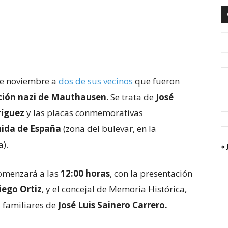
de noviembre a
dos de sus vecinos
que fueron
ción nazi de Mauthausen
. Se trata de
José
ríguez
y las placas conmemorativas
ida de España
(zona del bulevar, en la
a).
« 
comenzará a las
12:00 horas
, con la presentación
iego Ortiz
, y el concejal de Memoria Histórica,
 familiares de
José Luis Sainero Carrero.