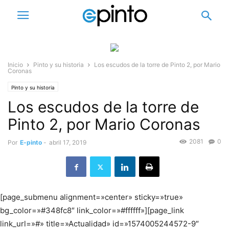
Inicio
Pinto y su historia
Los escudos de la torre de Pinto 2, por Mario
Coronas
Pinto y su historia
Los escudos de la torre de
Pinto 2, por Mario Coronas
2081
0
Por
E-pinto
-
abril 17, 2019
[page_submenu alignment=»center» sticky=»true»
bg_color=»#348fc8″ link_color=»#ffffff»][page_link
link_url=»#» title=»Actualidad» id=»1574005244572-9″