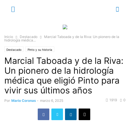
Inicio
Destacado
Marcial Taboada y de la Riva: Un pionero de la
hidrología médica...
Destacado
Pinto y su historia
Marcial Taboada y de la Riva:
Un pionero de la hidrología
médica que eligió Pinto para
vivir sus últimos años
1919
0
Por
Mario Coronas
-
marzo 6, 2025