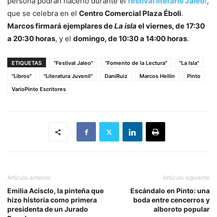
persona podrán hacerlo durante el
festival literario Jaleo!
,
que se celebra en el
Centro Comercial Plaza Éboli
.
Marcos firmará ejemplares de
La isla
el viernes, de 17:30
a 20:30 horas
, y el
domingo, de 10:30 a 14:00 horas
.
ETIQUETAS
"Festival Jaleo"
"Fomento de la Lectura"
"La Isla"
"Libros"
"Literatura Juvenil"
DaniRuiz
Marcos Hellín
Pinto
VarioPinto Escritores
Artículo anterior
Artículo siguiente
Emilia Acisclo, la pinteña que
Escándalo en Pinto: una
hizo historia como primera
boda entre cencerros y
presidenta de un Jurado
alboroto popular