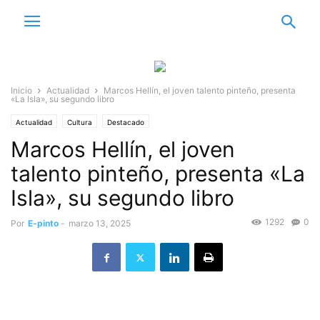
Inicio
Actualidad
Marcos Hellín, el joven talento pinteño, presenta
«La Isla», su segundo libro
Actualidad
Cultura
Destacado
Marcos Hellín, el joven
talento pinteño, presenta «La
Isla», su segundo libro
1292
0
Por
E-pinto
-
marzo 13, 2025