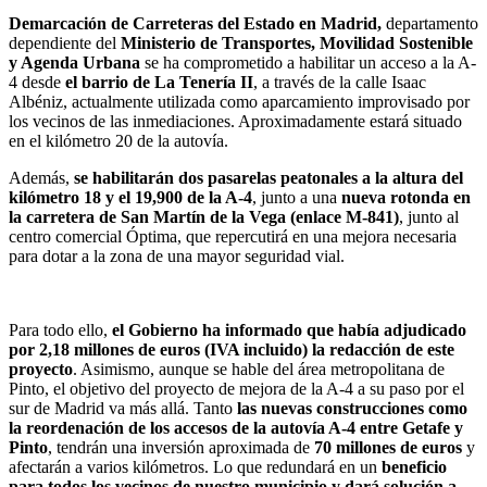
Demarcación de Carreteras del Estado en Madrid,
departamento
dependiente del
Ministerio de Transportes, Movilidad Sostenible
y Agenda Urbana
se ha comprometido a habilitar un acceso a la A-
4 desde
el barrio de La Tenería II
, a través de la calle Isaac
Albéniz, actualmente utilizada como aparcamiento improvisado por
los vecinos de las inmediaciones. Aproximadamente estará situado
en el kilómetro 20 de la autovía.
Además,
se habilitarán dos pasarelas peatonales a la altura del
kilómetro 18 y el 19,900 de la A-4
, junto a una
nueva rotonda en
la carretera de San Martín de la Vega (enlace M-841)
, junto al
centro comercial Óptima, que repercutirá en una mejora necesaria
para dotar a la zona de una mayor seguridad vial.
Para todo ello,
el Gobierno ha informado que había adjudicado
por 2,18 millones de euros (IVA incluido) la redacción de este
proyecto
. Asimismo, aunque se hable del área metropolitana de
Pinto, el objetivo del proyecto de mejora de la A-4 a su paso por el
sur de Madrid va más allá. Tanto
las nuevas construcciones como
la reordenación de los accesos de la autovía A-4 entre Getafe y
Pinto
, tendrán una inversión aproximada de
70 millones de euros
y
afectarán a varios kilómetros. Lo que redundará en un
beneficio
para todos los vecinos de nuestro municipio y dará solución a