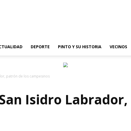
epinto
CTUALIDAD
DEPORTE
PINTO Y SU HISTORIA
VECINOS
dor, patrón de los campesinos
San Isidro Labrador,