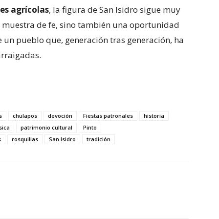
es agrícolas
, la figura de San Isidro sigue muy
a muestra de fe, sino también una oportunidad
e un pueblo que, generación tras generación, ha
arraigadas.
s
chulapos
devoción
Fiestas patronales
historia
ica
patrimonio cultural
Pinto
s
rosquillas
San Isidro
tradición