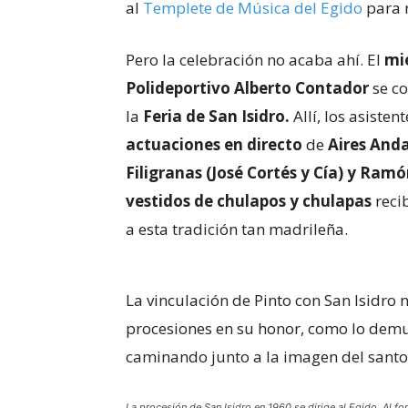
al
Templete de Música del Egido
para r
Pero la celebración no acaba ahí. El
mi
Polideportivo Alberto Contador
se co
la
Feria de San Isidro.
Allí, los asiste
actuaciones en directo
de
Aires Anda
Filigranas (José Cortés y Cía) y Ram
vestidos de chulapos y chulapas
reci
a esta tradición tan madrileña.
La vinculación de Pinto con San Isidro 
procesiones en su honor, como lo demues
caminando junto a la imagen del santo p
La procesión de San Isidro en 1960 se dirige al Egido. Al fo