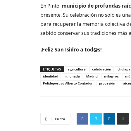
En Pinto,
municipio de profundas raíc
presente. Su celebración no solo es un
para recuperar la memoria colectiva d
sabido conservar sus tradiciones más 
¡Feliz San Isidro a tod@s!
ETIQUETAS
agricultura
celebración
chulapa
identidad
limonada
Madrid
milagros
mús
Polideportivo Alberto Contador
procesión
raíce
Cuota