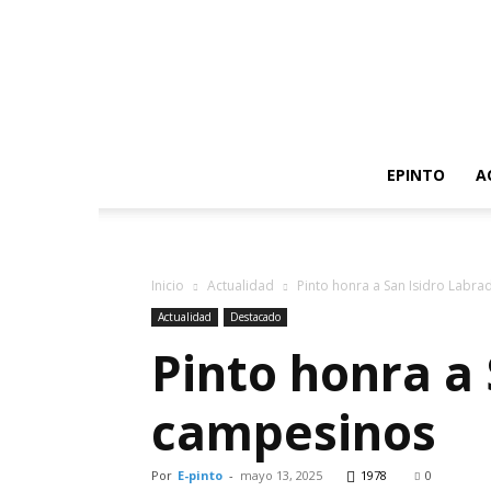
EPINTO
A
Inicio
Actualidad
Pinto honra a San Isidro Labra
Actualidad
Destacado
Pinto honra a 
campesinos
Por
E-pinto
-
mayo 13, 2025
1978
0