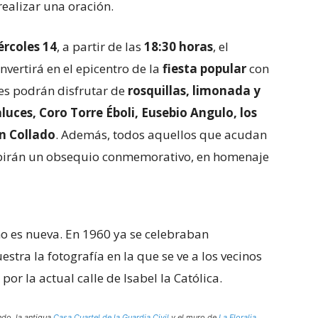
ealizar una oración.
ércoles 14
, a partir de las
18:30 horas
, el
nvertirá en el epicentro de la
fiesta popular
con
ntes podrán disfrutar de
rosquillas, limonada y
luces, Coro Torre Éboli, Eusebio Angulo, los
ón Collado
. Además, todos aquellos que acudan
birán un obsequio conmemorativo, en homenaje
no es nueva. En 1960 ya se celebraban
tra la fotografía en la que se ve a los vecinos
or la actual calle de Isabel la Católica.
ndo, la antigua
Casa Cuartel de la Guardia Civil
y el muro de
La Floralia
,