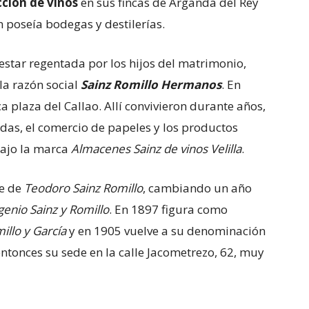
ción de vinos
en sus fincas de Arganda del Rey
n poseía bodegas y destilerías.
estar regentada por los hijos del matrimonio,
la razón social
Sainz Romillo Hermanos
. En
a plaza del Callao. Allí convivieron durante años,
das, el comercio de papeles y los productos
bajo la marca
Almacenes Sainz de vinos Velilla
.
re de
Teodoro Sainz Romillo
, cambiando un año
enio Sainz y Romillo
. En 1897 figura como
llo y García
y en 1905 vuelve a su denominación
entonces su sede en la calle Jacometrezo, 62, muy