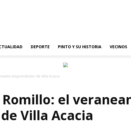
epinto
CTUALIDAD
DEPORTE
PINTO Y SU HISTORIA
VECINOS
aneante emprendedor de Villa Acacia
 Romillo: el veranea
e Villa Acacia