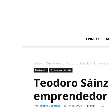
EPINTO
A
Inicio
Destacado
Teodoro Sáinz Romillo: el ver
Destacado
Pinto y su historia
Teodoro Sáinz
emprendedor d
Por
Mario Coronas
-
junio 13, 2026
975
0