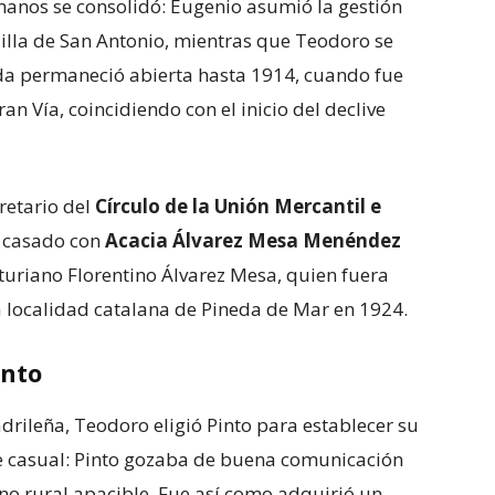
rmanos se consolidó: Eugenio asumió la gestión
elilla de San Antonio, mientras que Teodoro se
nda permaneció abierta hasta 1914, cuando fue
an Vía, coincidiendo con el inicio del declive
retario del
Círculo de la Unión Mercantil e
a casado con
Acacia Álvarez Mesa Menéndez
asturiano Florentino Álvarez Mesa, quien fuera
la localidad catalana de Pineda de Mar en 1924.
into
rileña, Teodoro eligió Pinto para establecer su
ue casual: Pinto gozaba de buena comunicación
rno rural apacible. Fue así como adquirió un