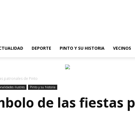
epinto
CTUALIDAD
DEPORTE
PINTO Y SU HISTORIA
VECINOS
tas patronales de Pinto
nalidades ilustres
Pinto y su historia
ímbolo de las fiestas