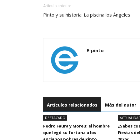
Artículo anterior
Pinto y su historia: La piscina los Ángeles
E-pinto
Artículos relacionados
Más del autor
DESTACADO
ACTUALIDA
Pedro Faura y Moreu: el hombre
¿Sabes cu
que legó su fortuna a los
Fiestas del
ancianos pobres de Pinto
2026?