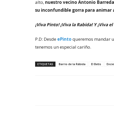
alto,
nuestro vecino Antonio Barreda 
su inconfundible gorra para animar 
¡Viva Pinto! ¡Viva la Rabida! Y ¡Viva 
P.D: Desde
ePinto
queremos mandar un 
tenemos un especial cariño.
ETIQUETAS
Barrio de la Rábida
El Betis
Encie
Cuota