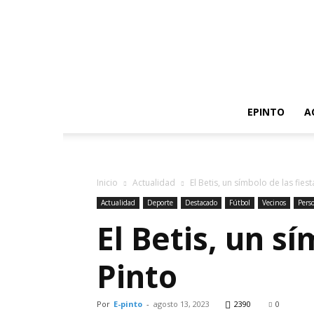
EPINTO
A
Inicio
Actualidad
El Betis, un símbolo de las fies
Actualidad
Deporte
Destacado
Fútbol
Vecinos
Perso
El Betis, un s
Pinto
Por
E-pinto
-
agosto 13, 2023
2390
0