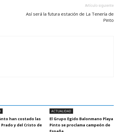
Artículo siguiente
Así será la futura estación de La Tenería de
Pinto
D
ACTUALIDAD
ánto han costado las
El Grupo Egido Balonmano Playa
 Prado y del Cristo de
Pinto se proclama campeón de
España