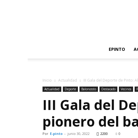
EPINTO
A
Inicio
Actualidad
III Gala del Deporte de Pinto:
Actualidad
Deporte
Baloncesto
Destacado
Vecinos
P
III Gala del D
pionero del b
Por
E-pinto
-
junio 30, 2022
2200
0