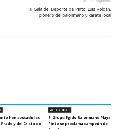
Artículo siguiente
III Gala del Deporte de Pinto: Luis Roldán,
l
pionero del balonmano y kárate local
D
ACTUALIDAD
ánto han costado las
El Grupo Egido Balonmano Playa
 Prado y del Cristo de
Pinto se proclama campeón de