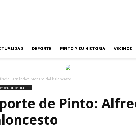
epinto
CTUALIDAD
DEPORTE
PINTO Y SU HISTORIA
VECINOS
 Alfredo Fernández, pionero del baloncesto
ersonalidades ilustres
eporte de Pinto: Alfr
aloncesto