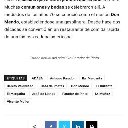
Muchas
comuniones y bodas
se celebraron allí. A
mediados de los años 70 se conoció como el mesón
Don
Mendo
, estableciéndose una gasolinera. Desde hace dos
décadas se convirtió en un restaurante de comida rápida
de una famosa cadena americana.
Estado actual del primitivo Parador de Pinto
ETIQUETAS
ADASA
Antiguo Parador
Bar Margarita
Benito Valdivieso
Casa de Postas
Don Mendo
El Brillante
El Margarita
José de Llanos
Parador de Pinto
Sr. Muñoz
Vicente Mullor