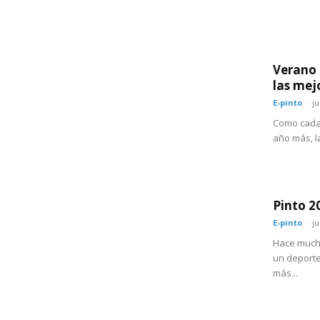
Verano 
las mej
E-pinto
-
ju
Como cada 
año más, la
Pinto 2
E-pinto
-
ju
Hace mucho
un deporte
más...