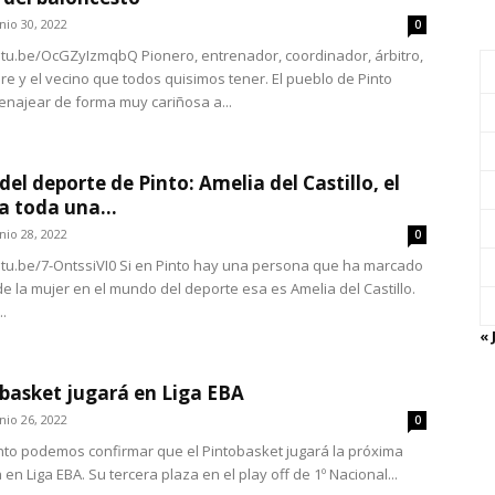
nio 30, 2022
0
utu.be/OcGZyIzmqbQ Pionero, entrenador, coordinador, árbitro,
re y el vecino que todos quisimos tener. El pueblo de Pinto
najear de forma muy cariñosa a...
 del deporte de Pinto: Amelia del Castillo, el
a toda una...
nio 28, 2022
0
utu.be/7-OntssiVI0 Si en Pinto hay una persona que ha marcado
de la mujer en el mundo del deporte esa es Amelia del Castillo.
.
« 
obasket jugará en Liga EBA
nio 26, 2022
0
to podemos confirmar que el Pintobasket jugará la próxima
n Liga EBA. Su tercera plaza en el play off de 1º Nacional...