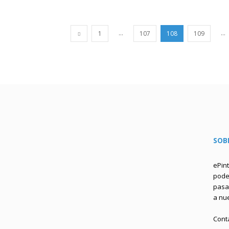
...
...
1
107
108
109
SOB
ePin
podem
pasa 
a nu
Cont