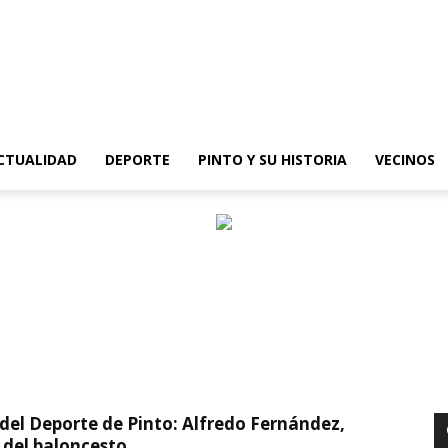
epinto
CTUALIDAD
DEPORTE
PINTO Y SU HISTORIA
VECINOS
ORTE
DESTACADO
E
EDITORIAL
EDUCACIÓN
Y NATURALEZA
ESTUDIANTES
FEMENINO
GASTRONOMÍA
U HISTORIA
SANIDAD
VECINOS
VIDEO REPORTAJES
a del Deporte de Pinto: Alfredo Fernández,
 del baloncesto