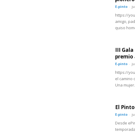
E-pinto
-
ju
https://yo
amigo, pad
quiso home
III Gala
premio 
E-pinto
-
ju
https://yo
el camino 
Una mujer..
El Pint
E-pinto
-
ju
Desde ePin
temporada e