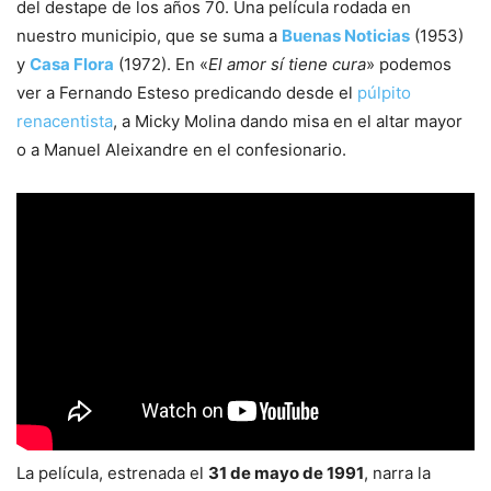
del destape de los años 70. Una película rodada en
nuestro municipio, que se suma a
Buenas Noticias
(1953)
y
Casa Flora
(1972). En «
El amor sí tiene cura
» podemos
ver a Fernando Esteso predicando desde el
púlpito
renacentista
, a Micky Molina dando misa en el altar mayor
o a Manuel Aleixandre en el confesionario.
La película, estrenada el
31 de mayo de 1991
, narra la