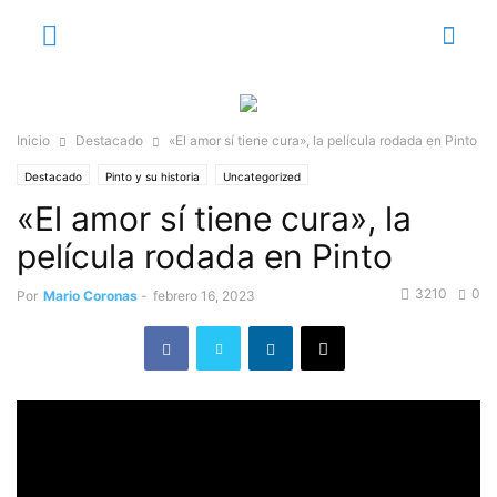
Inicio
Destacado
«El amor sí tiene cura», la película rodada en Pinto
Destacado
Pinto y su historia
Uncategorized
«El amor sí tiene cura», la
película rodada en Pinto
3210
0
Por
Mario Coronas
-
febrero 16, 2023