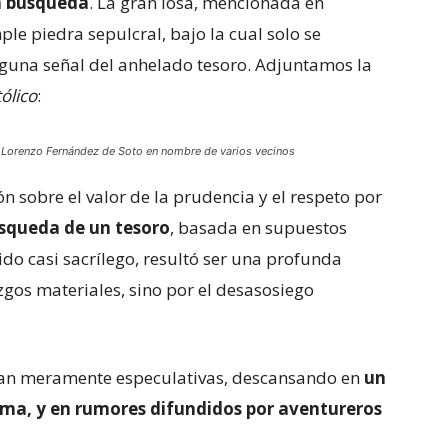
la búsqueda
. La gran losa, mencionada en
ple piedra sepulcral, bajo la cual solo se
guna señal del anhelado tesoro. Adjuntamos la
tólico
:
o Lorenzo Fernández de Soto en nombre de varios vecinos
ón sobre el valor de la prudencia y el respeto por
squeda de un tesoro
, basada en supuestos
do casi sacrílego, resultó ser una profunda
azgos materiales, sino por el desasosiego
an meramente especulativas, descansando en
un
rma, y en rumores difundidos por aventureros