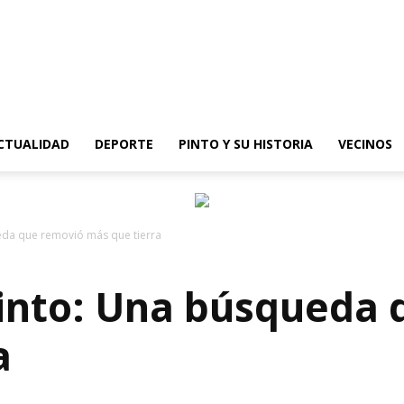
epinto
CTUALIDAD
DEPORTE
PINTO Y SU HISTORIA
VECINOS
eda que removió más que tierra
Pinto: Una búsqueda
a