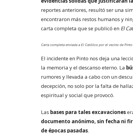
evidencias sólidas que justificaran 
reportes anteriores, resultó ser una sim
encontraron más restos humanos y nin
carta completa que se publicó en
El Ca
Carta completa enviada a
El Católico
por el vecino de Pint
El incidente en Pinto nos deja una lecci
la memoria y el descanso eterno. La
bú
rumores y llevada a cabo con un descui
decepción, no solo por la falta de hall
espiritual y social que provocó.
Las
bases para tales excavaciones
er
documento anónimo, sin fecha ni fi
de épocas pasadas
.