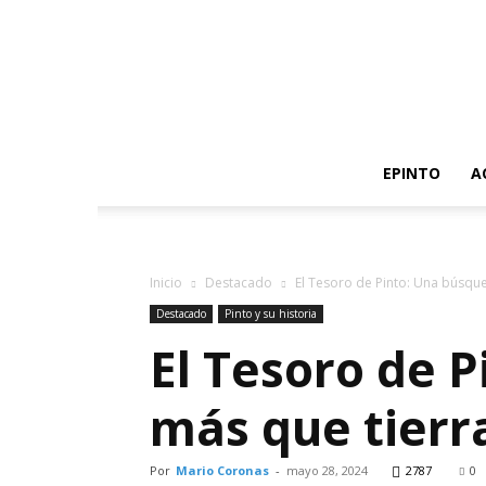
EPINTO
A
Inicio
Destacado
El Tesoro de Pinto: Una búsqu
Destacado
Pinto y su historia
El Tesoro de 
más que tierr
Por
Mario Coronas
-
mayo 28, 2024
2787
0