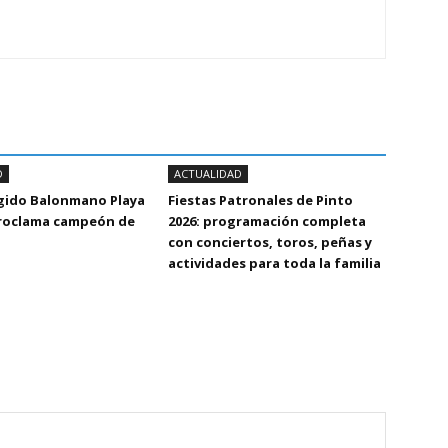
D
ACTUALIDAD
Egido Balonmano Playa
Fiestas Patronales de Pinto
proclama campeón de
2026: programación completa
con conciertos, toros, peñas y
actividades para toda la familia