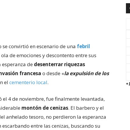
to se convirtió en escenario de una
febril
 ola de emociones y descontento entre sus
a esperanza de
desenterrar riquezas
invasión francesa
o desde «
la expulsión de los
n el
cementerio local
.
« 
ó el 4 de noviembre, fue finalmente levantada,
siderable
montón de cenizas
. El barbero y el
 del anhelado tesoro, no perdieron la esperanza
n escarbando entre las cenizas, buscando su