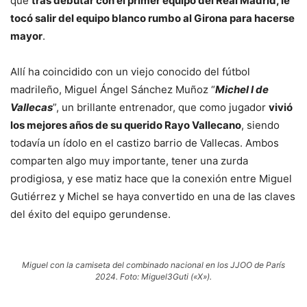
que
tras debutar con el primer equipo del Real Madrid, le
tocó salir del equipo blanco rumbo al Girona para hacerse
mayor
.
Allí ha coincidido con un viejo conocido del fútbol
madrileño, Miguel Ángel Sánchez Muñoz “
Michel I de
Vallecas
”, un brillante entrenador, que como jugador
vivió
los mejores años de su querido Rayo Vallecano
, siendo
todavía un ídolo en el castizo barrio de Vallecas. Ambos
comparten algo muy importante, tener una zurda
prodigiosa, y ese matiz hace que la conexión entre Miguel
Gutiérrez y Michel se haya convertido en una de las claves
del éxito del equipo gerundense.
Miguel con la camiseta del combinado nacional en los JJOO de París
2024. Foto: Miguel3Guti («X»).