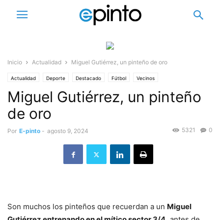
Inicio
Actualidad
Miguel Gutiérrez, un pinteño de oro
Actualidad
Deporte
Destacado
Fútbol
Vecinos
Miguel Gutiérrez, un pinteño
de oro
5321
0
Por
E-pinto
-
agosto 9, 2024
Son muchos los pinteños que recuerdan a un
Miguel
Gutiérrez entrenando en el mítico sector 3/4,
antes de