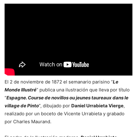
El 2 de noviembre de 1872 el semanario parisino “
Le
Monde Illustré
” publica una ilustración que lleva por título
“
Espagne. Course de novillos ou jeunes taureaux dans le
village de Pinto
”, dibujado por
Daniel Urrabieta Vierge
,
realizado por un boceto de Vicente Urrabieta y grabado
por Charles Maurand.